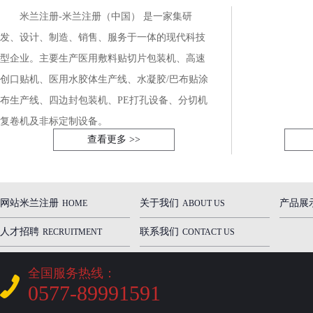
米兰注册-米兰注册（中国） 是一家集研
发、设计、制造、销售、服务于一体的现代科技
型企业。主要生产医用敷料贴切片包装机、高速
创口贴机、医用水胶体生产线、水凝胶/巴布贴涂
布生产线、四边封包装机、PE打孔设备、分切机
复卷机及非标定制设备。
查看更多 >>
网站米兰注册
关于我们
产品展
HOME
ABOUT US
人才招聘
联系我们
RECRUITMENT
CONTACT US
全国服务热线：
0577-89991591