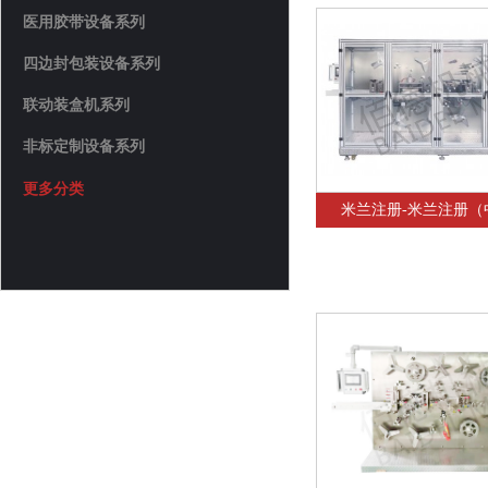
医用胶带设备系列
四边封包装设备系列
联动装盒机系列
非标定制设备系列
更多分类
米兰注册-米兰注册（