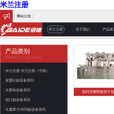
米兰注册
网站公告：
米兰注册
关于我们
产品展
产品展示
PRODUCTS
产品类别
PRODUCT CATEGORY
米兰注册-米兰注册（中国）
留置针贴设备系列
水胶体设备系列
辊封式敷料贴切片
创口贴设备系列
水凝胶/巴布剂贴设备系列